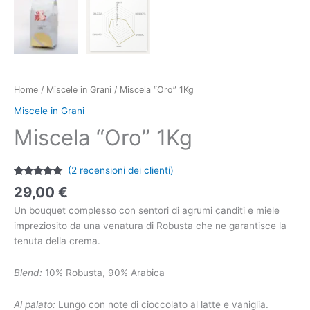
Home
/
Miscele in Grani
/ Miscela “Oro” 1Kg
Miscele in Grani
Miscela “Oro” 1Kg
(
2
recensioni dei clienti)
Valutato
2
29,00
€
5.00
su 5
su base di
Un bouquet complesso con sentori di agrumi canditi e miele
recensioni
impreziosito da una venatura di Robusta che ne garantisce la
tenuta della crema.
Blend:
10% Robusta, 90% Arabica
Al palato:
Lungo con note di cioccolato al latte e vaniglia.