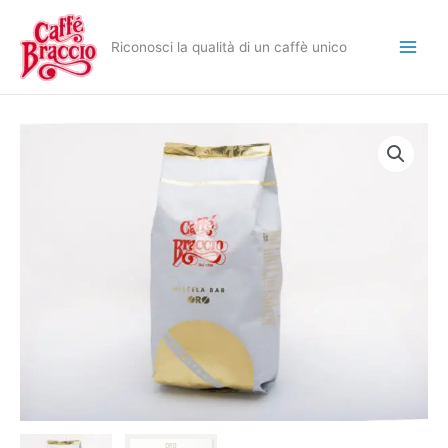
Vai
al
Riconosci la qualità di un caffè unico
contenuto
Miscela
"Oro"
1Kg
quantità