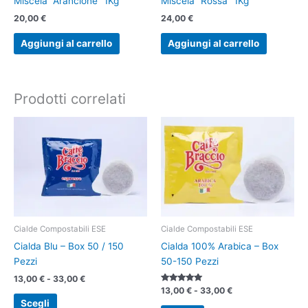
Miscela “Arancione” 1Kg
Miscela “Rossa” 1Kg
20,00
€
24,00
€
Aggiungi al carrello
Aggiungi al carrello
Prodotti correlati
Fascia
Fascia
Questo
Questo
di
di
prodotto
prodotto
prezzo:
prezzo:
ha
ha
da
da
13,00 €
13,00 €
più
più
a
a
varianti.
varianti.
33,00 €
33,00 €
Le
Le
opzioni
opzioni
possono
possono
Cialde Compostabili ESE
Cialde Compostabili ESE
essere
essere
Cialda Blu – Box 50 / 150
Cialda 100% Arabica – Box
scelte
scelte
Pezzi
50-150 Pezzi
nella
nella
13,00
€
-
33,00
€
pagina
pagina
Valutato
13,00
€
-
33,00
€
5.00
Scegli
del
del
su 5