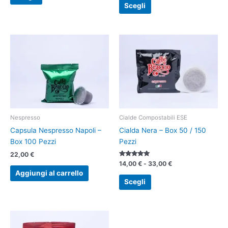
Scegli
prodotto
prodotto
Fascia
Questo
di
prodotto
prezzo:
ha
da
14,00 €
più
a
varianti.
33,00 €
Le
opzioni
possono
Nespresso
Cialde Compostabili ESE
essere
Capsula Nespresso Napoli –
Cialda Nera – Box 50 / 150
scelte
Box 100 Pezzi
Pezzi
nella
22,00
€
pagina
Valutato
14,00
€
-
33,00
€
5.00
Aggiungi al carrello
del
su 5
Scegli
prodotto