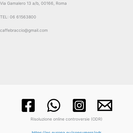
Via Gamalero 13 a/b, 00166, Roma
TEL: 06 61563800
caffebraccio@gmail.com
Risoluzione online controversie (ODR)
https://ec.europa.eu/consumers/odr