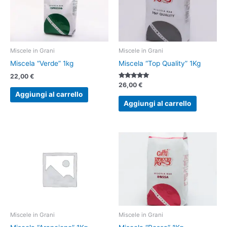
Miscele in Grani
Miscele in Grani
Miscela “Verde” 1kg
Miscela “Top Quality” 1Kg
22,00
€
Valutato
26,00
€
5.00
Aggiungi al carrello
su 5
Aggiungi al carrello
Miscele in Grani
Miscele in Grani