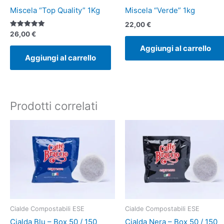
Miscela “Top Quality” 1Kg
Miscela “Verde” 1kg
22,00
€
Valutato
26,00
€
5.00
su 5
Aggiungi al carrello
Aggiungi al carrello
Prodotti correlati
Fascia
Fascia
Questo
Questo
di
di
prodotto
prodotto
prezzo:
prezzo:
ha
ha
da
da
13,00 €
14,00 €
più
più
a
a
varianti.
varianti.
33,00 €
33,00 €
Le
Le
opzioni
opzioni
possono
possono
Cialde Compostabili ESE
Cialde Compostabili ESE
essere
essere
Cialda Blu – Box 50 / 150
Cialda Nera – Box 50 / 150