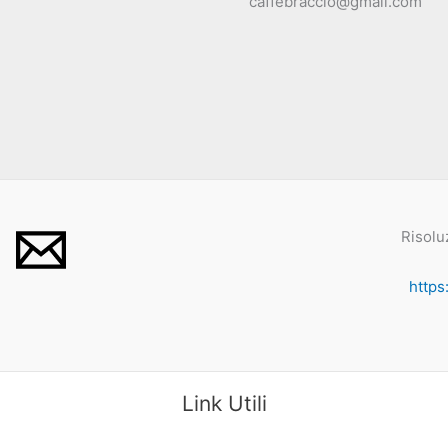
caffebraccio@gmail.com
Risolu
https
Link Utili