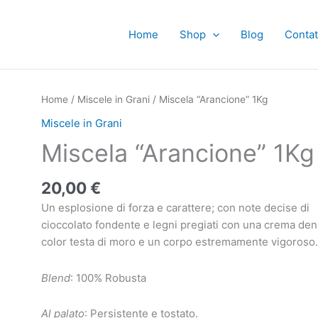
Home
Shop
Blog
Contat
Miscela
Home
/
Miscele in Grani
/ Miscela “Arancione” 1Kg
"Arancione"
Miscele in Grani
1Kg
Miscela “Arancione” 1Kg
quantità
20,00
€
Un esplosione di forza e carattere; con note decise di
cioccolato fondente e legni pregiati con una crema de
color testa di moro e un corpo estremamente vigoroso.
Blend
: 100% Robusta
Al palato
: Persistente e tostato.