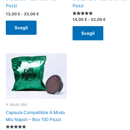
scelte
scelte
Pezzi
Pezzi
nella
nella
13,00
€
-
33,00
€
pagina
pagina
Valutato
14,00
€
-
33,00
€
5.00
del
del
su 5
Scegli
Scegli
prodotto
prodotto
A Modo Mio
Capsula Compatibile A Modo
Mio Napoli – Box 100 Pezzi