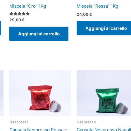
Miscela “Oro” 1Kg
Miscela “Rossa” 1Kg
24,00
€
Valutato
29,00
€
5.00
su 5
Aggiungi al carrello
Aggiungi al carrello
Nespresso
Nespresso
Capsula Nespresso Rossa –
Capsula Nespresso Napoli