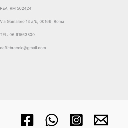
REA: RM 502424
Via Gamalero 13 a/b, 00166, Roma
TEL: 06 61563800
caffebraccio@gmail.com