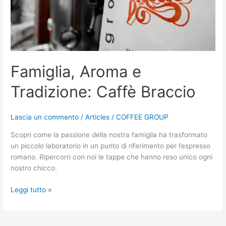
Famiglia, Aroma e
Tradizione: Caffè Braccio
Lascia un commento
/
Articles
/
COFFEE GROUP
Scopri come la passione della nostra famiglia ha trasformato
un piccolo laboratorio in un punto di riferimento per l’espresso
romano. Ripercorri con noi le tappe che hanno reso unico ogni
nostro chicco.
Leggi tutto »